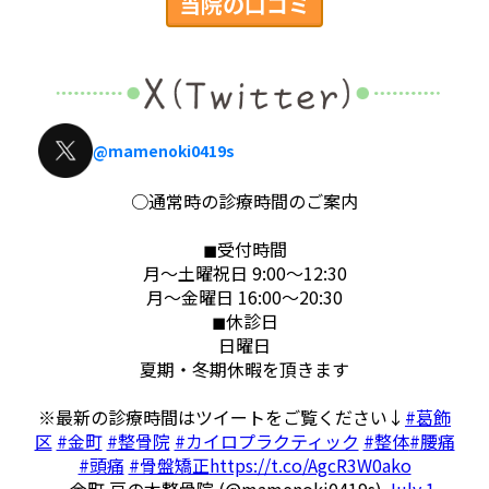
当院の口コミ
@mamenoki0419s
○通常時の診療時間のご案内
◼︎受付時間
月～土曜祝日 9:00～12:30
月～金曜日 16:00～20:30
◼︎休診日
日曜日
夏期・冬期休暇を頂きます
※最新の診療時間はツイートをご覧ください↓
#葛飾
区
#金町
#整骨院
#カイロプラクティック
#整体
#腰痛
#頭痛
#骨盤矯正
https://t.co/AgcR3W0ako