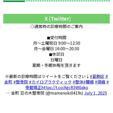
Ｘ(Twitter)
○通常時の診療時間のご案内
◼︎受付時間
月～土曜祝日 9:00～12:30
月～金曜日 16:00～20:30
◼︎休診日
日曜日
夏期・冬期休暇を頂きます
※最新の診療時間はツイートをご覧ください↓
#葛飾区
#
金町
#整骨院
#カイロプラクティック
#整体
#腰痛
#頭痛
#
骨盤矯正
https://t.co/AgcR3W0ako
— 金町 豆の木整骨院 (@mamenoki0419s)
July 1, 2025