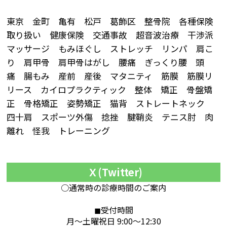
東京 金町 亀有 松戸 葛飾区 整骨院 各種保険
取り扱い 健康保険 交通事故 超音波治療 干渉派
マッサージ もみほぐし ストレッチ リンパ 肩こ
り 肩甲骨 肩甲骨はがし 腰痛 ぎっくり腰 頭
痛 腸もみ 産前 産後 マタニティ 筋膜 筋膜リ
リース カイロプラクティック 整体 矯正 骨盤矯
正 骨格矯正 姿勢矯正 猫背 ストレートネック
四十肩 スポーツ外傷 捻挫 腱鞘炎 テニス肘 肉
離れ 怪我 トレーニング
Ｘ(Twitter)
○通常時の診療時間のご案内
◼︎受付時間
月～土曜祝日 9:00～12:30