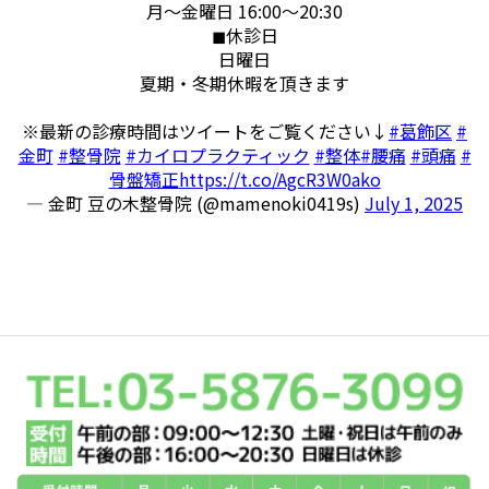
月～金曜日 16:00～20:30
◼︎休診日
日曜日
夏期・冬期休暇を頂きます
※最新の診療時間はツイートをご覧ください↓
#葛飾区
#
金町
#整骨院
#カイロプラクティック
#整体
#腰痛
#頭痛
#
骨盤矯正
https://t.co/AgcR3W0ako
— 金町 豆の木整骨院 (@mamenoki0419s)
July 1, 2025