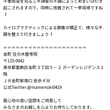
平衡感覚を司る三半規管の不調によってめまいは引き
起こされますので、同時に改善されて一挙両得ですね
カイロプラクティックによる頚椎の矯正で、様々な不
調を整えて行きましょう
＝＝＝＝＝＝＝＝＝＝＝＝＝＝＝＝＝＝＝＝
金町
豆の木整骨院
〒
125-0042
東京都葛飾区金町
３丁目５－２
ガーデンレジデンス
1
階
ＪＲ金町駅南口
徒歩４分
公式
Twitter @mamenoki0419
居心地の良い空間をご用意して
みなさまのお越しを心よりお待ちしております。