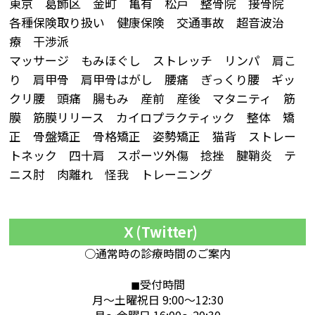
東京 葛飾区 金町 亀有 松戸 整骨院 接骨院
各種保険取り扱い 健康保険 交通事故 超音波治
療 干渉派
マッサージ もみほぐし ストレッチ リンパ 肩こ
り 肩甲骨 肩甲骨はがし 腰痛 ぎっくり腰 ギッ
クリ腰 頭痛 腸もみ 産前 産後 マタニティ 筋
膜 筋膜リリース カイロプラクティック 整体 矯
正 骨盤矯正 骨格矯正 姿勢矯正 猫背 ストレー
トネック 四十肩 スポーツ外傷 捻挫 腱鞘炎 テ
ニス肘 肉離れ 怪我 トレーニング
Ｘ(Twitter)
○通常時の診療時間のご案内
◼︎受付時間
月～土曜祝日 9:00～12:30
月～金曜日 16:00～20:30