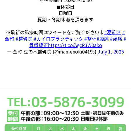
◼︎休診日
日曜日
夏期・冬期休暇を頂きます
※最新の診療時間はツイートをご覧ください↓
#葛飾区
#
金町
#整骨院
#カイロプラクティック
#整体
#腰痛
#頭痛
#
骨盤矯正
https://t.co/AgcR3W0ako
— 金町 豆の木整骨院 (@mamenoki0419s)
July 1, 2025