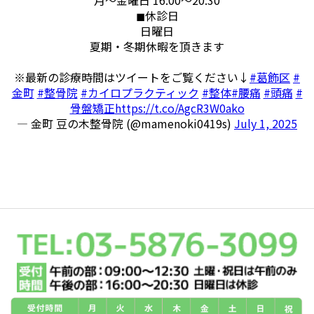
◼︎休診日
日曜日
夏期・冬期休暇を頂きます
※最新の診療時間はツイートをご覧ください↓
#葛飾区
#
金町
#整骨院
#カイロプラクティック
#整体
#腰痛
#頭痛
#
骨盤矯正
https://t.co/AgcR3W0ako
— 金町 豆の木整骨院 (@mamenoki0419s)
July 1, 2025