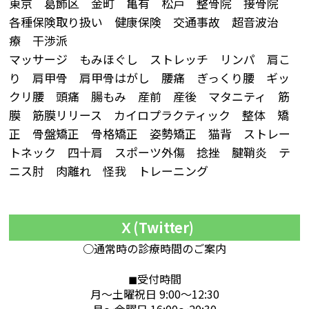
東京 葛飾区 金町 亀有 松戸 整骨院 接骨院
各種保険取り扱い 健康保険 交通事故 超音波治
療 干渉派
マッサージ もみほぐし ストレッチ リンパ 肩こ
り 肩甲骨 肩甲骨はがし 腰痛 ぎっくり腰 ギッ
クリ腰 頭痛 腸もみ 産前 産後 マタニティ 筋
膜 筋膜リリース カイロプラクティック 整体 矯
正 骨盤矯正 骨格矯正 姿勢矯正 猫背 ストレー
トネック 四十肩 スポーツ外傷 捻挫 腱鞘炎 テ
ニス肘 肉離れ 怪我 トレーニング
Ｘ(Twitter)
○通常時の診療時間のご案内
◼︎受付時間
月～土曜祝日 9:00～12:30
月～金曜日 16:00～20:30