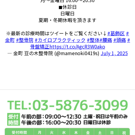
◼︎休診日
日曜日
夏期・冬期休暇を頂きます
※最新の診療時間はツイートをご覧ください↓
#葛飾区
#
金町
#整骨院
#カイロプラクティック
#整体
#腰痛
#頭痛
#
骨盤矯正
https://t.co/AgcR3W0ako
— 金町 豆の木整骨院 (@mamenoki0419s)
July 1, 2025