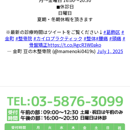
◼︎休診日
日曜日
夏期・冬期休暇を頂きます
※最新の診療時間はツイートをご覧ください↓
#葛飾区
#
金町
#整骨院
#カイロプラクティック
#整体
#腰痛
#頭痛
#
骨盤矯正
https://t.co/AgcR3W0ako
— 金町 豆の木整骨院 (@mamenoki0419s)
July 1, 2025