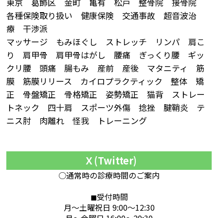
東京 葛飾区 金町 亀有 松戸 整骨院 接骨院
各種保険取り扱い 健康保険 交通事故 超音波治
療 干渉派
マッサージ もみほぐし ストレッチ リンパ 肩こ
り 肩甲骨 肩甲骨はがし 腰痛 ぎっくり腰 ギッ
クリ腰 頭痛 腸もみ 産前 産後 マタニティ 筋
膜 筋膜リリース カイロプラクティック 整体 矯
正 骨盤矯正 骨格矯正 姿勢矯正 猫背 ストレー
トネック 四十肩 スポーツ外傷 捻挫 腱鞘炎 テ
ニス肘 肉離れ 怪我 トレーニング
Ｘ(Twitter)
○通常時の診療時間のご案内
◼︎受付時間
月～土曜祝日 9:00～12:30
月～金曜日 16:00～20:30