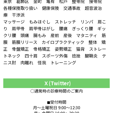
東京 葛飾区 金町 亀有 松戸 整骨院 接骨院
各種保険取り扱い 健康保険 交通事故 超音波治
療 干渉派
マッサージ もみほぐし ストレッチ リンパ 肩こ
り 肩甲骨 肩甲骨はがし 腰痛 ぎっくり腰 ギッ
クリ腰 頭痛 腸もみ 産前 産後 マタニティ 筋
膜 筋膜リリース カイロプラクティック 整体 矯
正 骨盤矯正 骨格矯正 姿勢矯正 猫背 ストレー
トネック 四十肩 スポーツ外傷 捻挫 腱鞘炎 テ
ニス肘 肉離れ 怪我 トレーニング
Ｘ(Twitter)
○通常時の診療時間のご案内
◼︎受付時間
月～土曜祝日 9:00～12:30
月～金曜日 16:00～20:30