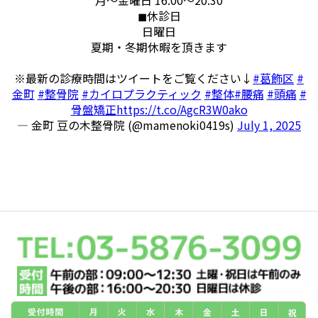
◼︎休診日
日曜日
夏期・冬期休暇を頂きます
※最新の診療時間はツイートをご覧ください↓
#葛飾区
#
金町
#整骨院
#カイロプラクティック
#整体
#腰痛
#頭痛
#
骨盤矯正
https://t.co/AgcR3W0ako
— 金町 豆の木整骨院 (@mamenoki0419s)
July 1, 2025