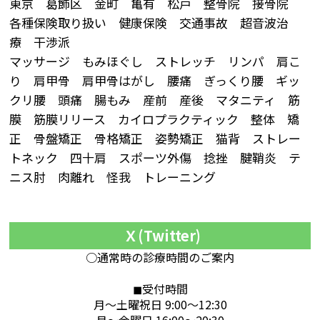
東京 葛飾区 金町 亀有 松戸 整骨院 接骨院
各種保険取り扱い 健康保険 交通事故 超音波治
療 干渉派
マッサージ もみほぐし ストレッチ リンパ 肩こ
り 肩甲骨 肩甲骨はがし 腰痛 ぎっくり腰 ギッ
クリ腰 頭痛 腸もみ 産前 産後 マタニティ 筋
膜 筋膜リリース カイロプラクティック 整体 矯
正 骨盤矯正 骨格矯正 姿勢矯正 猫背 ストレー
トネック 四十肩 スポーツ外傷 捻挫 腱鞘炎 テ
ニス肘 肉離れ 怪我 トレーニング
Ｘ(Twitter)
○通常時の診療時間のご案内
◼︎受付時間
月～土曜祝日 9:00～12:30
月～金曜日 16:00～20:30