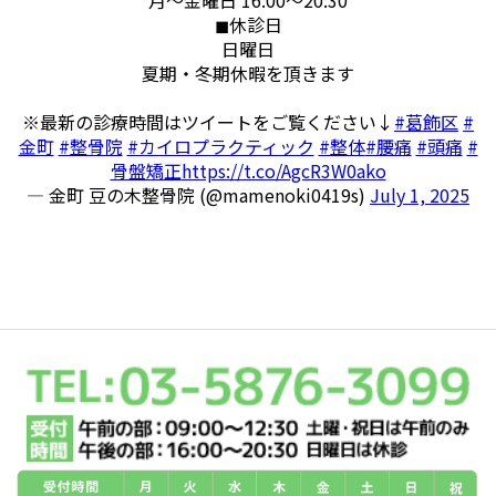
◼︎休診日
日曜日
夏期・冬期休暇を頂きます
※最新の診療時間はツイートをご覧ください↓
#葛飾区
#
金町
#整骨院
#カイロプラクティック
#整体
#腰痛
#頭痛
#
骨盤矯正
https://t.co/AgcR3W0ako
— 金町 豆の木整骨院 (@mamenoki0419s)
July 1, 2025