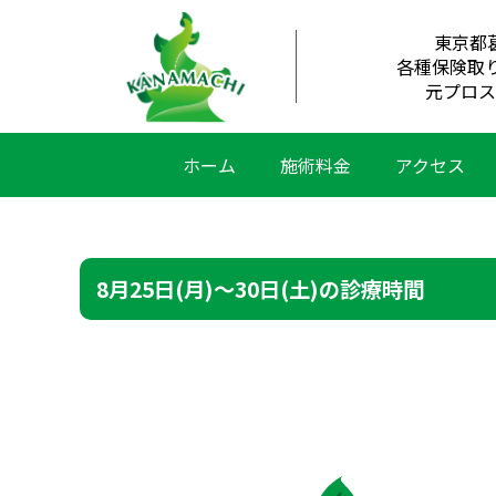
東京都
各種保険取
元プロス
ホーム
施術料金
アクセス
8月25日(月)〜30日(土)の診療時間