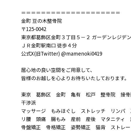
＝＝＝＝＝＝＝＝＝＝＝＝＝＝＝＝＝＝＝＝
金町
豆の木整骨院
〒
125-0042
東京都葛飾区金町３丁目５－２
ガーデンレジデ
ＪＲ金町駅南口
徒歩４分
公式X(旧
Twitter) @mamenoki0419
居心地の良い空間をご用意して、
皆様のお越しを心よりお待ちいたしております。
東京 葛飾区 金町 亀有 松戸 整骨院 接
干渉派
マッサージ もみほぐし ストレッチ リンパ 
リ腰 頭痛 腸もみ 産前 産後 マタニティ
骨盤矯正 骨格矯正 姿勢矯正 猫背 ストレー