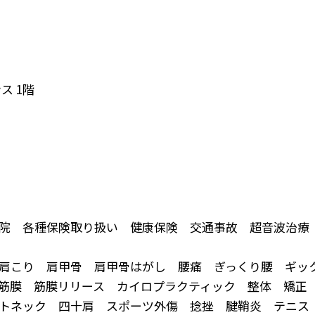
ンス
1
階
骨院 各種保険取り扱い 健康保険 交通事故 超音波治
肩こり 肩甲骨 肩甲骨はがし 腰痛 ぎっくり腰 ギッ
 筋膜 筋膜リリース カイロプラクティック 整体 矯
トネック 四十肩 スポーツ外傷 捻挫 腱鞘炎 テニス