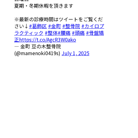
夏期・冬期休暇を頂きます
※最新の診療時間はツイートをご覧くだ
さい↓
#葛飾区
#金町
#整骨院
#カイロプ
ラクティック
#整体
#腰痛
#頭痛
#骨盤矯
正
https://t.co/AgcR3W0ako
— 金町 豆の木整骨院
(@mamenoki0419s)
July 1, 2025