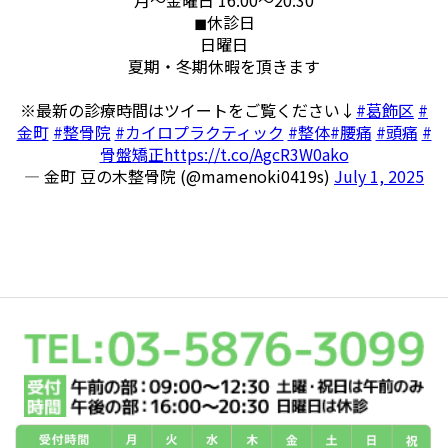
◼︎休診日
日曜日
夏期・冬期休暇を頂きます
※最新の診療時間はツイートをご覧ください↓
#葛飾区
#
金町
#整骨院
#カイロプラクティック
#整体
#腰痛
#頭痛
#
骨盤矯正
https://t.co/AgcR3W0ako
— 金町 豆の木整骨院 (@mamenoki0419s)
July 1, 2025