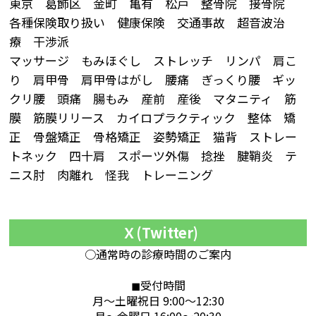
東京 葛飾区 金町 亀有 松戸 整骨院 接骨院
各種保険取り扱い 健康保険 交通事故 超音波治
療 干渉派
マッサージ もみほぐし ストレッチ リンパ 肩こ
り 肩甲骨 肩甲骨はがし 腰痛 ぎっくり腰 ギッ
クリ腰 頭痛 腸もみ 産前 産後 マタニティ 筋
膜 筋膜リリース カイロプラクティック 整体 矯
正 骨盤矯正 骨格矯正 姿勢矯正 猫背 ストレー
トネック 四十肩 スポーツ外傷 捻挫 腱鞘炎 テ
ニス肘 肉離れ 怪我 トレーニング
Ｘ(Twitter)
○通常時の診療時間のご案内
◼︎受付時間
月～土曜祝日 9:00～12:30
月～金曜日 16:00～20:30